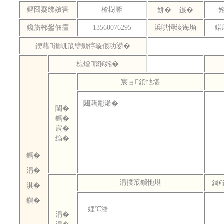
鏂囧寲绋嬪害
楂樹腑
姘� 鏃�
鑱旂郴鐢佃瘽
13560076295
浜哄憳绫诲埆
鍩
鍥藉鑱屼笟璧勬牸璇佷功鍙�
椋熷闇€姹�
宸ョ鎻忚堪
閮藉彲浠�
閫�
鎷�
宸�
绉�
鎷�
涓�
涓撲笟鎻忚堪
鎶
淇�
鎭�
娌℃湁
涓�