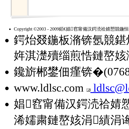
Copyright ©2003 - 2009銆€娼窞甯備汉鍔涜祫婧愬競
鍔炲叕鍦板潃锛氬競鍖
姩淇濋殰缁煎悎鏈嶅姟
鑱旂郴鐢佃瘽锛�(0768)21
www.ldlsc.com
ldlsc@l
娼窞甯備汉鍔涜祫婧
浠嬬粛鏈嶅姟涓績涓