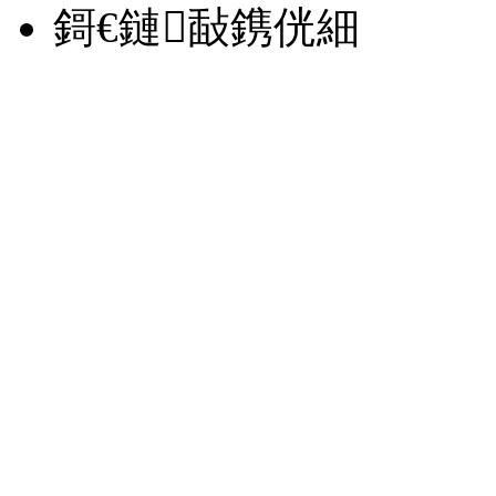
鎶€鏈敮鎸侊細