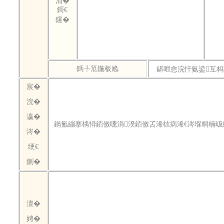
涓�
鎶€
鑳�
鎷╀笟鍦板尯
鍖呭悆浣忓氨鍙互杩
宸�
浣�
瀛�
鍋氳繃搴楀憳銆傚嚑涓湀銆傚叾浠栨病浠€涔堢粡楠岋
涔�
绠€
鍘�
澶�
娉�