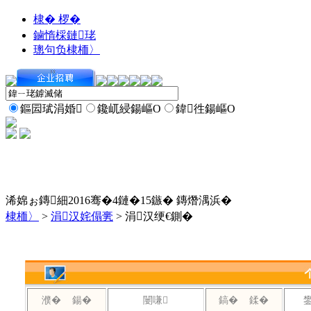
棣� 椤�
鏀惰棌鏈珯
璁句负棣栭〉
鏂囩珷涓婚
鑱屼綅鍚嶇О
鍏徃鍚嶇О
浠婂ぉ鏄細2016骞�4鏈�15鏃� 鏄熸湡浜�
棣栭〉
>
涓汉姹傝亴
> 涓汉绠€鍘�
濮� 鍚�
闄嗛
鎬� 鍒�